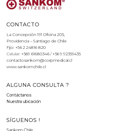
CONTACTO
La Concepción 191 Oficina 205,
Providencia – Santiago de Chile
Fijo: +56 2 24816 820
Celular:
+569 61680346
/
+56 9 92359435
contactosankom@corpmedical.cl
www.sankomchile.cl
ALGUNA CONSULTA ?
Contáctanos
Nuestra ubicación
SÍGUENOS !
Sankom Chile