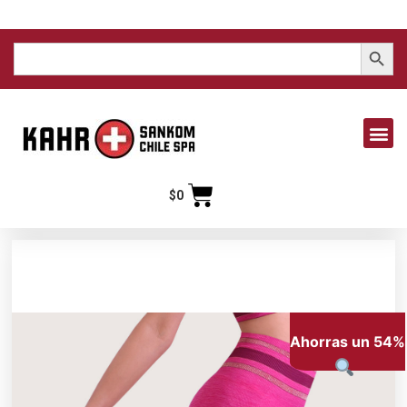
Search But
Search
for:
$
0
Ahorras un 54%