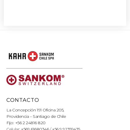
CONTACTO
La Concepción 191 Oficina 205,
Providencia – Santiago de Chile
Fijo: +56 2 24816 820
Celular:
+569 61680346
/
+56 9 92359435