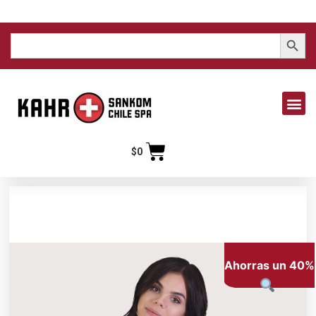
Search But
Search
for:
$
0
Ahorras un 40%